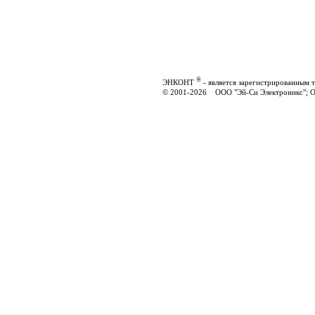
®
ЭНКОНТ
- является зарегистрированным 
© 2001-2026 ООО "Эй-Си Электроникс"; 