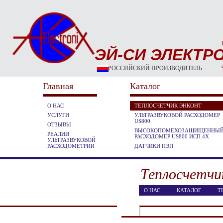
ЭЙ-СИ ЭЛЕКТР
РОССИЙСКИЙ ПРОИЗВОДИТЕЛЬ
Главная
Каталог
О НАС
ТЕПЛОСЧЕТЧИК ЭНКОНТ
УСЛУГИ
УЛЬТРАЗВУКОВОЙ РАСХОДОМЕР
US800
ОТЗЫВЫ
ВЫСОКОПОМЕХОЗАЩИЩЕННЫ
РЕАЛИИ
РАСХОДОМЕР US800 ИСП.4Х
УЛЬТРАЗВУКОВОЙ
РАСХОДОМЕТРИИ
ДАТЧИКИ ПЭП
Теплосчетч
О НАС
КАТАЛОГ
Т