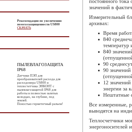
постоянного тока 
значений в фактич
Измерительный бл
Рекомендации по увеличению
архивах:
помехозащищенности US800
СКАЧАТЬ
Время работ
840 среднеч
температур 
840 значени
(отпущенной
90 среднесу
ПЫЛЕВЛАГОЗАЩИТА
IP68
90 значений
(отпущенной
Датчики ПЭП для
преобразователей расхода для
12 значений
расходомера US800 и
теплосчетчика ЭНКОНТ с
энергии за 
пылевлагозащитой IP68 для
работы в полностью залитых
Нештатные 
колодцах, на глубине, под
землей.
Все измеренные, 
Поностью герметичный разъем!
выводятся на инд
Теплосчетчики мог
энергоносителей 