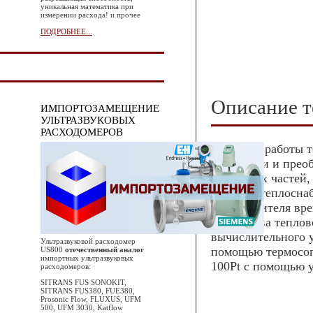
уникальная математика при
измерении расхода! и прочее
ПОДРОБНЕЕ...
Описание 
ИМПОРТОЗАМЕЩЕНИЕ
УЛЬТРАЗВУКОВЫХ
РАСХОДОМЕРОВ
Принцип работы т
измерении и прео
составных частей,
системы теплоснаб
теплоносителя вр
количества теплов
вычислительного у
Ультразвуковой расходомер
помощью термосоп
US800
отечественный аналог
импортных ультразвуковых
100Pt с помощью 
расходомеров:
SITRANS FUS SONOKIT,
SITRANS FUS380, FUE380,
Prosonic Flow, FLUXUS, UFM
500, UFM 3030, Katflow