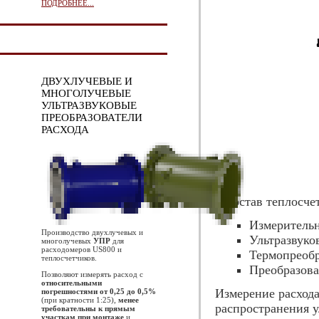
ПОДРОБНЕЕ...
ДВУХЛУЧЕВЫЕ И
МНОГОЛУЧЕВЫЕ
УЛЬТРАЗВУКОВЫЕ
ПРЕОБРАЗОВАТЕЛИ
РАСХОДА
В состав теплосч
Измерительн
Производство двухлучевых и
Ультразвуко
многолучевых
УПР
для
расходомеров US800 и
Термопреобр
теплосчетчиков.
Преобразова
Позволяют измерять расход с
относительными
Измерение расхода
погрешностями от 0,25 до 0,5%
(при кратности 1:25),
менее
распространения у
требовательны к прямым
участкам при монтаже
и