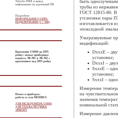
быть однолучевым
Teleofis-WRX и вывод
информации на удаленный ПК
трубы из нержаве
ГОСТ 12815-80. В
Подробнее
утсановки пары П
ИНФОРМАЦИЯ О GPRS-
ПОДКЛЮЧЕНИИ (5.7 МБ)
изготавливается и
эпоксидной эмаль
Ультразвуковые п
модификаций:
DxxxE – дву
Крепление US800 на DIN-
рейку: новые приборные
установке;
корпуса ЭБ-М1 и ЭБ-М2 с
креплением под DIN-рейку
DxxxI – дву
SxxxE – одн
установке;
SxxxI – одн
Измерение темпер
на чувствительно
Новое в приборах:
работа в сети MODBUS
значения температ
ДЛЯ РАСХОДОМЕРА US800
номинальной стат
ДЛЯ ТЕПЛОСЧЕТЧИКА
ЭНКОНТ
Измерение давлени